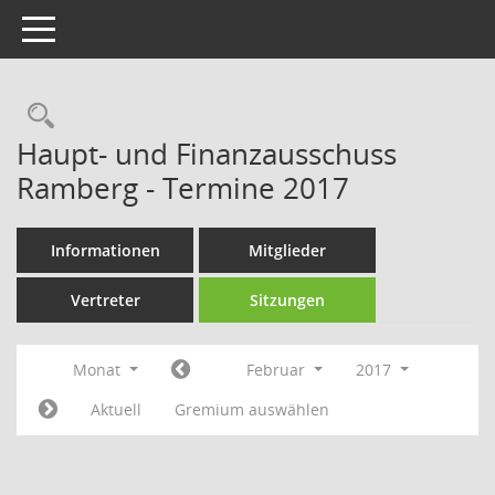
Toggle navigation
Rechercheauswahl
Haupt- und Finanzausschuss
Ramberg - Termine 2017
Informationen
Mitglieder
Vertreter
Sitzungen
Monat
Februar
2017
Aktuell
Gremium auswählen