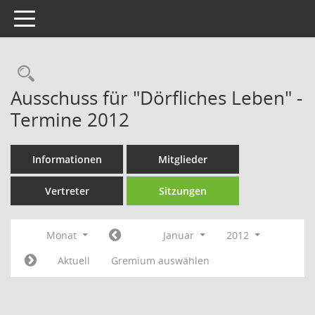
Toggle navigation
Rechercheauswahl
Ausschuss für "Dörfliches Leben" -
Termine 2012
Informationen
Mitglieder
Vertreter
Sitzungen
Monat
Januar
2012
Aktuell
Gremium auswählen