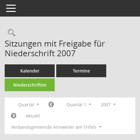
Toggle navigation
Rechercheauswahl
Sitzungen mit Freigabe für
Niederschrift 2007
Kalender
Termine
Niederschriften
Quartal
Quartal 1
2007
Aktuell
Verbandsgemeinde Annweiler am Trifels