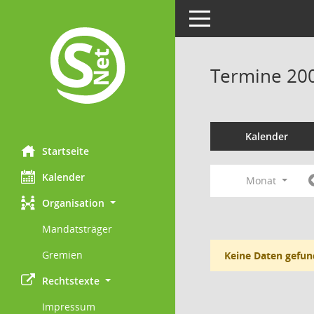
Toggle navigation
Termine 20
Kalender
Startseite
Kalender
Monat
Organisation
Mandatsträger
Gremien
Keine Daten gefun
Rechtstexte
Impressum