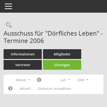
Toggle navigation
Rechercheauswahl
Ausschuss für "Dörfliches Leben" -
Termine 2006
Informationen
Mitglieder
Vertreter
Sitzungen
Monat
Juli
2006
Aktuell
Gremium auswählen