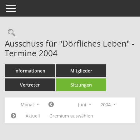
Toggle navigation
Rechercheauswahl
Ausschuss für "Dörfliches Leben" -
Termine 2004
Informationen
Mitglieder
Vertreter
Sitzungen
Monat
Juni
2004
Aktuell
Gremium auswählen