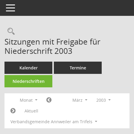
Toggle navigation
Rechercheauswahl
Sitzungen mit Freigabe für
Niederschrift 2003
Kalender
Termine
Niederschriften
Monat
März
2003
Aktuell
Verbandsgemeinde Annweiler am Trifels