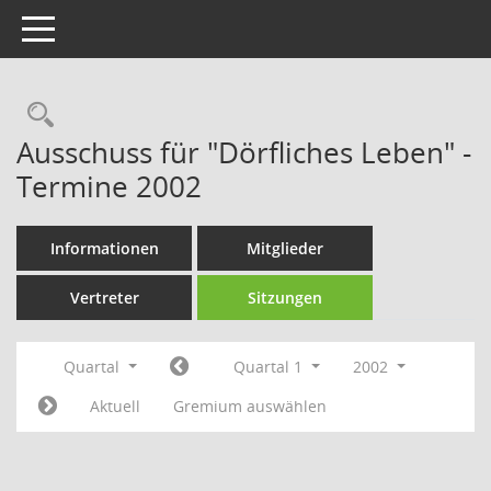
Toggle navigation
Rechercheauswahl
Ausschuss für "Dörfliches Leben" -
Termine 2002
Informationen
Mitglieder
Vertreter
Sitzungen
Quartal
Quartal 1
2002
Aktuell
Gremium auswählen