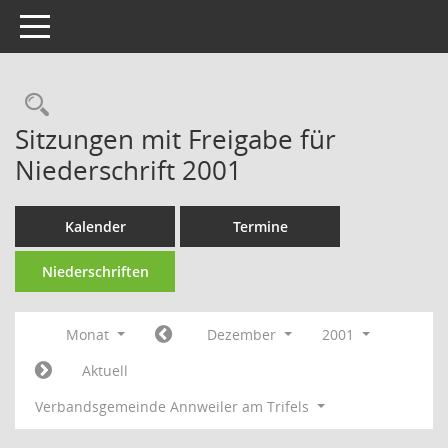
Toggle navigation
Rechercheauswahl
Sitzungen mit Freigabe für
Niederschrift 2001
Kalender
Termine
Niederschriften
Monat
Dezember
2001
Aktuell
Verbandsgemeinde Annweiler am Trifels