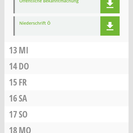
Öffentliche Bekanntmachung
Niederschrift Ö
13
MI
14
DO
15
FR
16
SA
17
SO
18
MO