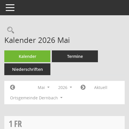
Toggle navigation
Rechercheauswahl
Kalender 2026 Mai
Kalender
Termine
Niederschriften
Mai
2026
Aktuell
Ortsgemeinde Dernbach
1
FR