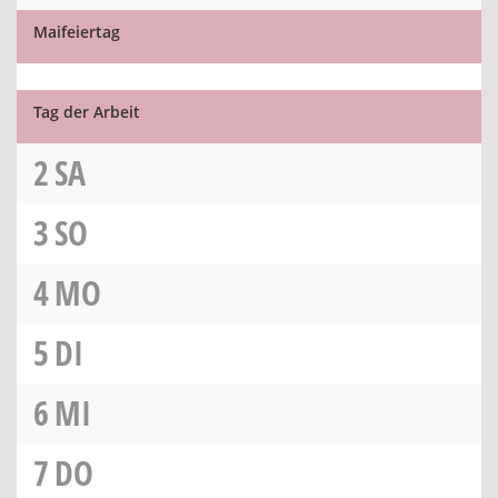
Maifeiertag
Tag der Arbeit
2
SA
3
SO
4
MO
5
DI
6
MI
7
DO