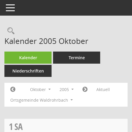
Toggle navigation
Rechercheauswahl
Kalender 2005 Oktober
Kalender
Termine
Niederschriften
Oktober
2005
Aktuell
Ortsgemeinde Waldrohrbach
1
SA