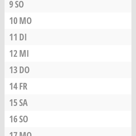
9
SO
10
MO
11
DI
12
MI
13
DO
14
FR
15
SA
16
SO
17
MO