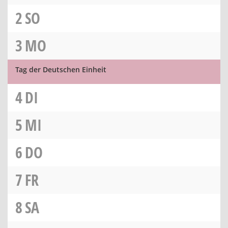
2
SO
3
MO
Tag der Deutschen Einheit
4
DI
5
MI
6
DO
7
FR
8
SA