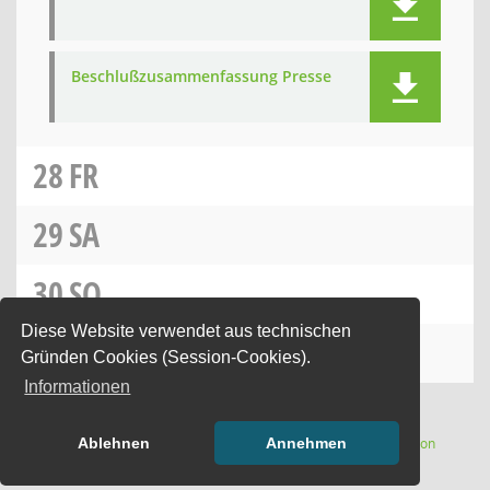
Beschlußzusammenfassung Presse
28
FR
29
SA
30
SO
Diese Website verwendet aus technischen
31
MO
Gründen Cookies (Session-Cookies).
Informationen
(Wird in
Software:
Sitzungsdienst
Session
Ablehnen
Annehmen