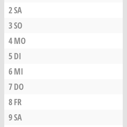
2
SA
3
SO
4
MO
5
DI
6
MI
7
DO
8
FR
9
SA