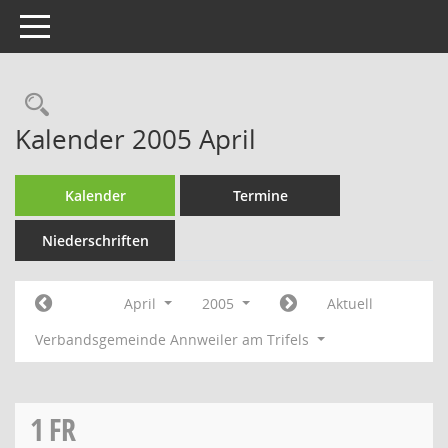
Toggle navigation
Rechercheauswahl
Kalender 2005 April
Kalender
Termine
Niederschriften
April
2005
Aktuell
Verbandsgemeinde Annweiler am Trifels
1
FR