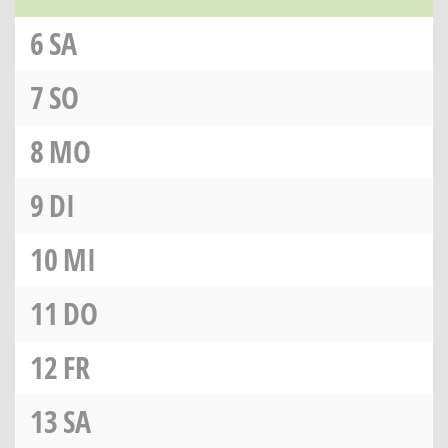
6
SA
7
SO
8
MO
9
DI
10
MI
11
DO
12
FR
13
SA