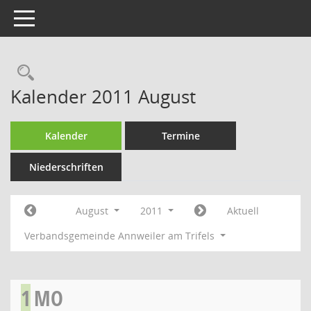
Toggle navigation
Rechercheauswahl
Kalender 2011 August
Kalender
Termine
Niederschriften
August
2011
Aktuell
Verbandsgemeinde Annweiler am Trifels
1
MO