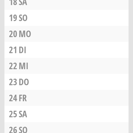
18
SA
19
SO
20
MO
21
DI
22
MI
23
DO
24
FR
25
SA
26
SO