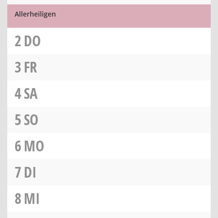
Allerheiligen
2
DO
3
FR
4
SA
5
SO
6
MO
7
DI
8
MI