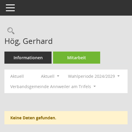
Toggle navigation
Rechercheauswahl
Hög, Gerhard
Informationen
Mitarbeit
Aktuell
Aktuell
Wahlperiode 2024/2029
Verbandsgemeinde Annweiler am Trifels
Keine Daten gefunden.