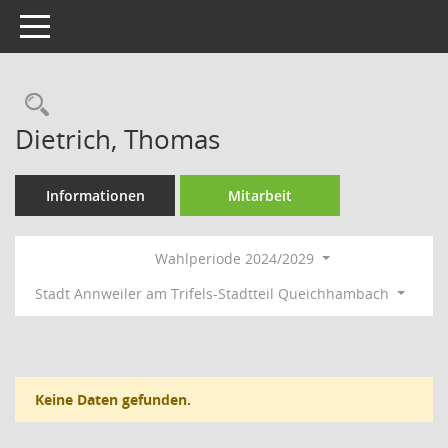
Toggle navigation
Rechercheauswahl
Dietrich, Thomas
Informationen
Mitarbeit
Wahlperiode 2024/2029
Stadt Annweiler am Trifels-Stadtteil Queichhambach
Keine Daten gefunden.