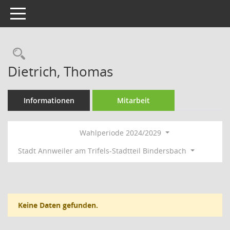
Toggle navigation
Rechercheauswahl
Dietrich, Thomas
Informationen
Mitarbeit
Wahlperiode 2024/2029
Stadt Annweiler am Trifels-Stadtteil Bindersbach
Keine Daten gefunden.