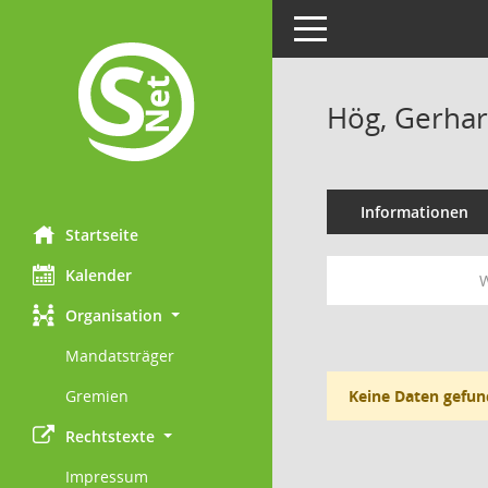
Toggle navigation
Hög, Gerha
Informationen
Startseite
Kalender
W
Organisation
Mandatsträger
Gremien
Keine Daten gefun
Rechtstexte
Impressum