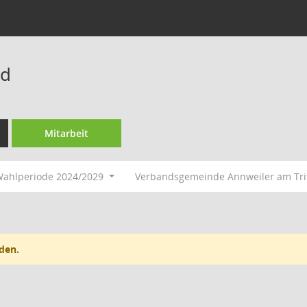
rd
Mitarbeit
ahlperiode 2024/2029
Verbandsgemeinde Annweiler am Tri
den.