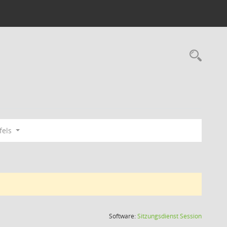
Rec
fels
(Wird in
Software:
Sitzungsdienst
Session