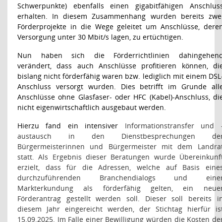
Schwerpunkte) ebenfalls einen gigabitfähigen Anschlus
erhalten. In diesem Zusammenhang wurden bereits zwe
Förderprojekte in die Wege geleitet um Anschlüsse, dere
Versorgung unter 30 Mbit/s lagen, zu ertüchtigen.
Nun haben sich die Förderrichtlinien dahingehen
verändert, dass auch Anschlüsse profitieren können, di
bislang nicht förderfähig waren bzw. lediglich mit einem DSL
Anschluss versorgt wurden. Dies betrifft im Grunde all
Anschlüsse ohne Glasfaser- oder HFC (Kabel)-Anschluss, di
nicht eigenwirtschaftlich ausgebaut werden.
Hierzu fand ein intensiver
Informationstransfer und 
austausch in den Dienstbesprechungen de
Bürgermeisterinnen und Bürgermeister mit dem Landra
statt. Als Ergebnis dieser Beratungen wurde Übereinkunf
erzielt, dass für die Adressen, welche auf Basis eine
durchzuführenden Branchendialogs und eine
Markterkundung als förderfähig gelten, ein neue
Förderantrag gestellt werden soll. Dieser soll bereits i
diesem Jahr eingereicht werden, der Stichtag hierfür is
15.09.2025. Im Falle einer Bewilligung würden die Kosten de