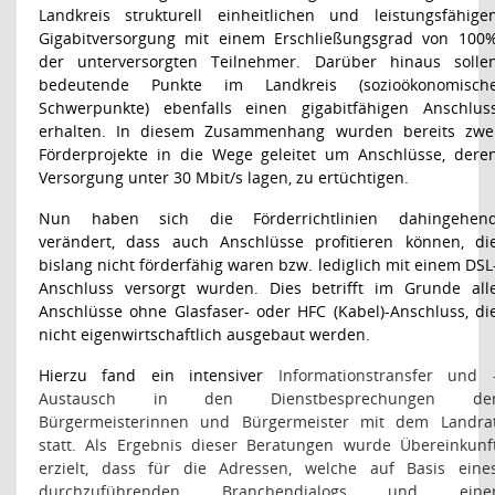
Landkreis strukturell einheitlichen und leistungsfähige
Gigabitversorgung mit einem Erschließungsgrad von 100
der unterversorgten Teilnehmer. Darüber hinaus solle
bedeutende Punkte im Landkreis (sozioökonomisch
Schwerpunkte) ebenfalls einen gigabitfähigen Anschlus
erhalten. In diesem Zusammenhang wurden bereits zwe
Förderprojekte in die Wege geleitet um Anschlüsse, dere
Versorgung unter 30 Mbit/s lagen, zu ertüchtigen.
Nun haben sich die Förderrichtlinien dahingehen
verändert, dass auch Anschlüsse profitieren können, di
bislang nicht förderfähig waren bzw. lediglich mit einem DSL
Anschluss versorgt wurden. Dies betrifft im Grunde all
Anschlüsse ohne Glasfaser- oder HFC (Kabel)-Anschluss, di
nicht eigenwirtschaftlich ausgebaut werden.
Hierzu fand ein intensiver
Informationstransfer und 
Austausch in den Dienstbesprechungen de
Bürgermeisterinnen und Bürgermeister mit dem Landra
statt. Als Ergebnis dieser Beratungen wurde Übereinkunf
erzielt, dass für die Adressen, welche auf Basis eine
durchzuführenden Branchendialogs und eine