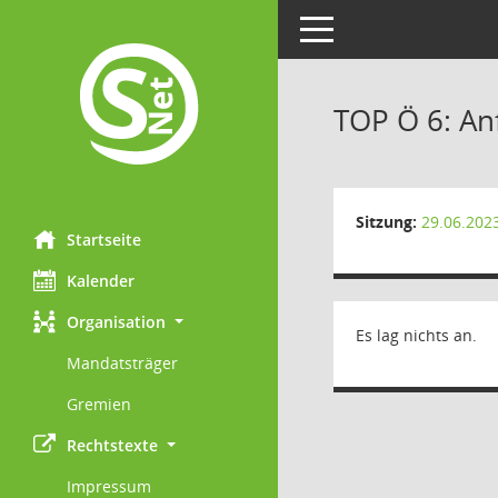
Toggle navigation
TOP Ö 6: An
Sitzung:
29.06.202
Startseite
Kalender
Organisation
Es lag nichts an.
Mandatsträger
Gremien
Rechtstexte
Impressum