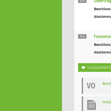
Übertrag
Ö 5
Beschluss
Abstimmu
Festsetz
Ö 6
Beschluss
Abstimmu
13/222/II/007/
VO
Besc
Hebe