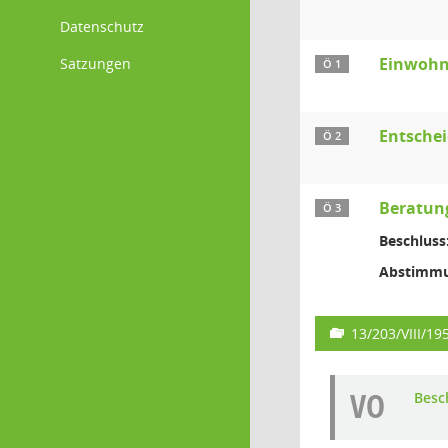
Datenschutz
Einwohn
Satzungen
Ö 1
Entsche
Ö 2
Beratun
Ö 3
Beschluss
Abstimmu
13/203/VIII/19
VO
Besc