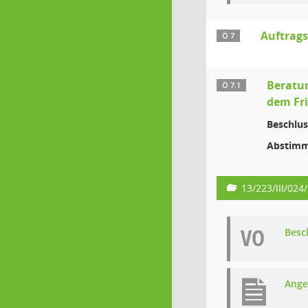
Auftrag
Ö 7
Beratun
Ö 7.1
dem Fr
Beschlus
Abstimm
13/223/III/024
VO
Besc
Ange