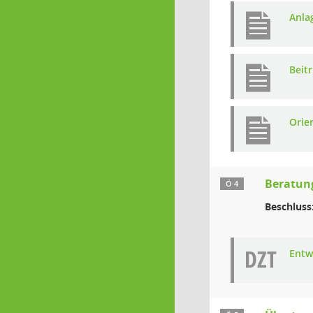
Anla
Beit
Orie
Beratun
Ö 4
Beschluss
DZT
Entw