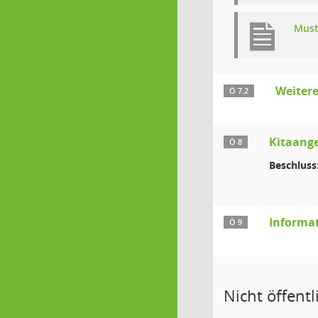
Must
Weiter
Ö 7.2
Kitaang
Ö 8
Beschluss
Informa
Ö 9
Nicht öffentl