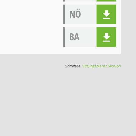
NÖ
BA
(Wird in
Software:
Sitzungsdienst
Session