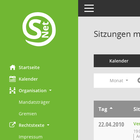
Toggle navigation
Sitzungen mi
Kalender
Startseite
Kalender
Monat
Organisation
Mandatsträger
Tag
Si
Gremien
22.04.2010
Ve
Rechtstexte
19:
A
Impressum