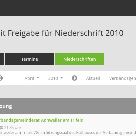
t Freigabe für Niederschrift 2010
Termine
Niederschriften
April
2010
Aktuell
Verbandsgem
tzung
rbandsgemeinderat Annweiler am Trifels
00-21:35 Uhr
nnweiler am Trifels VG, im Sitzungssaal des Rathauses der Verbandsgemeind