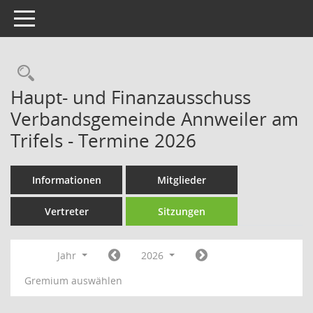
Toggle navigation
Rechercheauswahl
Haupt- und Finanzausschuss
Verbandsgemeinde Annweiler am
Trifels - Termine 2026
Informationen
Mitglieder
Vertreter
Sitzungen
Jahr
2026
Gremium auswählen