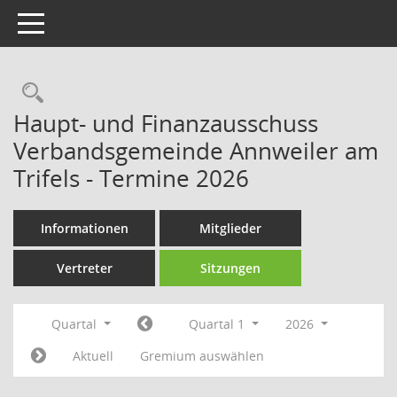
Toggle navigation
Rechercheauswahl
Haupt- und Finanzausschuss
Verbandsgemeinde Annweiler am
Trifels - Termine 2026
Informationen
Mitglieder
Vertreter
Sitzungen
Quartal
Quartal 1
2026
Aktuell
Gremium auswählen