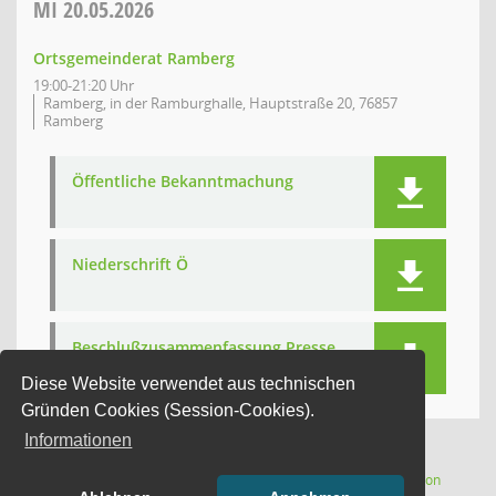
MI
20.05.2026
Ortsgemeinderat Ramberg
19:00-21:20 Uhr
Ramberg, in der Ramburghalle, Hauptstraße 20, 76857
Ramberg
Öffentliche Bekanntmachung
Niederschrift Ö
Beschlußzusammenfassung Presse
Diese Website verwendet aus technischen
Gründen Cookies (Session-Cookies).
Informationen
(Wird in
1 Satz
Software:
Sitzungsdienst
Session