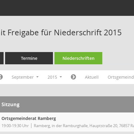
t Freigabe für Niederschrift 2015
Termine
Niederschriften
September
2015
Aktuell
Ortsgemein
Sitzung
Ortsgemeinderat Ramberg
19:00-19:30 Uhr
Ramberg, in der Ramburghalle, Hauptstraße 20, 76857 