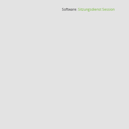
(Wird in
Software:
Sitzungsdienst
Session