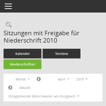
Toggle navigation
Rechercheauswahl
Sitzungen mit Freigabe für
Niederschrift 2010
Kalender
Termine
Niederschriften
Monat
April
2010
Aktuell
Ortsgemeinde Münchweiler am Klingbach