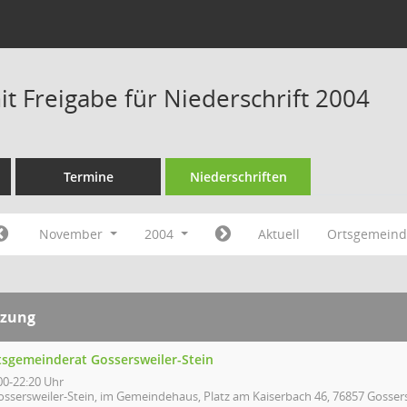
t Freigabe für Niederschrift 2004
Termine
Niederschriften
November
2004
Aktuell
Ortsgemeind
tzung
tsgemeinderat Gossersweiler-Stein
00-22:20 Uhr
ossersweiler-Stein, im Gemeindehaus, Platz am Kaiserbach 46, 76857 Gossers