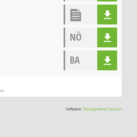
NÖ
BA
ein
(Wird in
Software:
Sitzungsdienst
Session