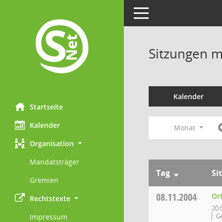
Toggle navigation
Sitzungen mi
Kalender
Startseite
Kalender
Monat
Organisation
Mandatsträger
Tag
Si
Gremien
08.11.2004
Or
Rechtstexte
20:
G
Impressum