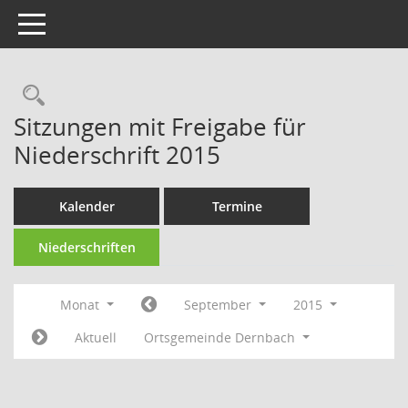
Toggle navigation
Rechercheauswahl
Sitzungen mit Freigabe für
Niederschrift 2015
Kalender
Termine
Niederschriften
Monat
September
2015
Aktuell
Ortsgemeinde Dernbach