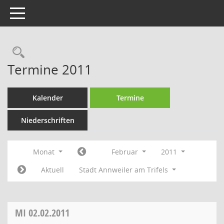
Toggle navigation
Rechercheauswahl
Termine 2011
Kalender
Termine
Niederschriften
Monat
Februar
2011
Aktuell
Stadt Annweiler am Trifels
MI
02.02.2011