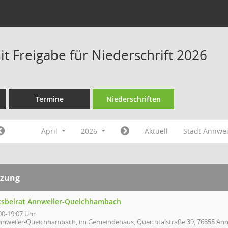
t Freigabe für Niederschrift 2026
Termine
Niederschriften
April
2026
Aktuell
Stadt Annwei
tzung
tsbeirat Annweiler-Queichhambach
00-19:07 Uhr
nnweiler-Queichhambach, im Gemeindehaus, Queichtalstraße 39, 76855 Ann