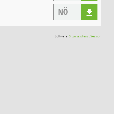
NÖ
(Wird in
Software:
Sitzungsdienst
Session