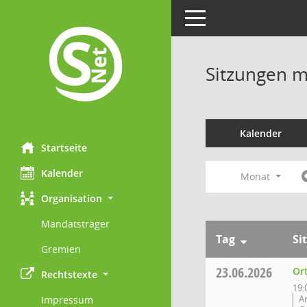
Toggle navigation
Sitzungen mi
Kalender
Startseite
Kalender
Monat
Organisation
Mandatsträger
Tag
Si
Gremien
23.06.2026
Or
Rechtstexte
19:
A
Impressum