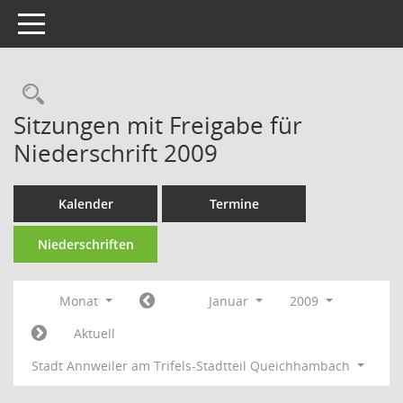
Toggle navigation
Rechercheauswahl
Sitzungen mit Freigabe für
Niederschrift 2009
Kalender
Termine
Niederschriften
Monat
Januar
2009
Aktuell
Stadt Annweiler am Trifels-Stadtteil Queichhambach