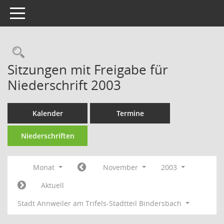
Toggle navigation
Rechercheauswahl
Sitzungen mit Freigabe für
Niederschrift 2003
Kalender
Termine
Niederschriften
Monat
November
2003
Aktuell
Stadt Annweiler am Trifels-Stadtteil Bindersbach