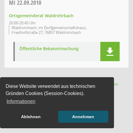
MI
22.09.2010
Ortsgemeinderat Waldrohrbach
20:00-20:45 Uhr
Waldrohrbach, im Dorfgemeinschaftshaus,
Friedhofstraße 27, 76857 Waldrohrbach
Öffentliche Bekanntmachung
(Wird in
1 Satz
Software:
Sitzungsdienst
Session
Diese Website verwendet aus technischen
Gründen Cookies (Session-Cookies).
Informationen
Ablehnen
Annehmen