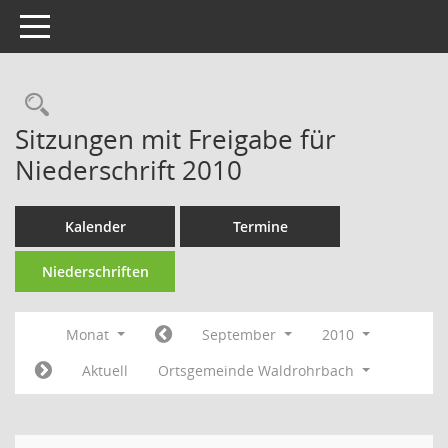
Toggle navigation
Rechercheauswahl
Sitzungen mit Freigabe für
Niederschrift 2010
Kalender
Termine
Niederschriften
Monat
September
2010
Aktuell
Ortsgemeinde Waldrohrbach