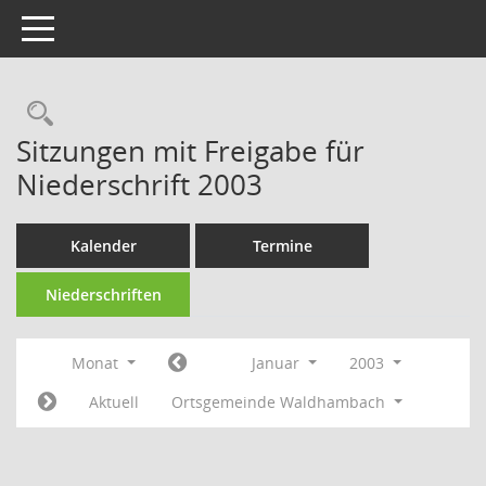
Toggle navigation
Rechercheauswahl
Sitzungen mit Freigabe für
Niederschrift 2003
Kalender
Termine
Niederschriften
Monat
Januar
2003
Aktuell
Ortsgemeinde Waldhambach