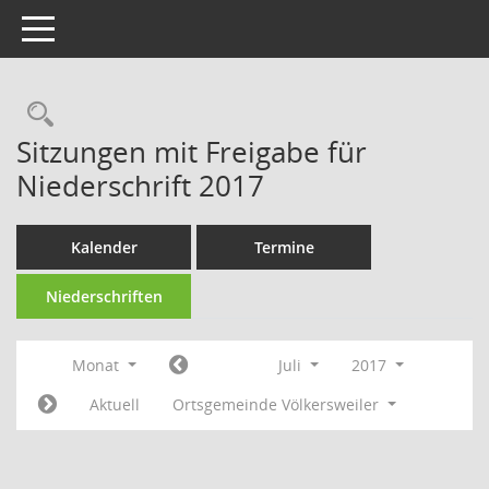
Toggle navigation
Rechercheauswahl
Sitzungen mit Freigabe für
Niederschrift 2017
Kalender
Termine
Niederschriften
Monat
Juli
2017
Aktuell
Ortsgemeinde Völkersweiler