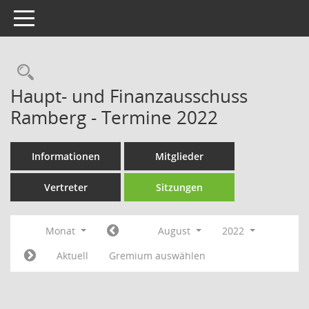
Toggle navigation
Rechercheauswahl
Haupt- und Finanzausschuss
Ramberg - Termine 2022
Informationen
Mitglieder
Vertreter
Sitzungen
Monat
August
2022
Aktuell
Gremium auswählen