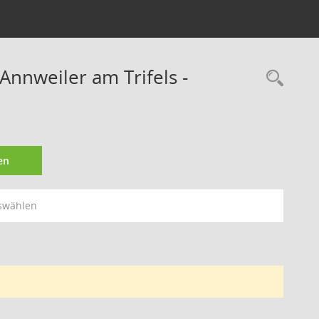
nnweiler am Trifels -
Rec
en
swählen