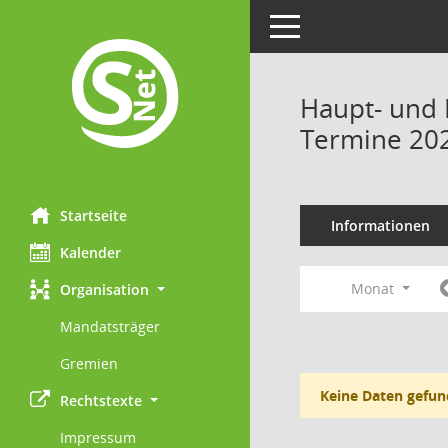
Toggle navigation
Haupt- und 
Termine 20
Startseite
Informationen
Kalender
Monat
Organisation
Mandatsträger
Gremien
Keine Daten gefun
Rechtstexte
Impressum