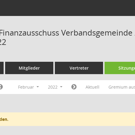
Finanzausschuss Verbandsgemeinde A
22
Mitglieder
Vertreter
Sitzung
Februar
2022
Aktuell
Gremium au
den.