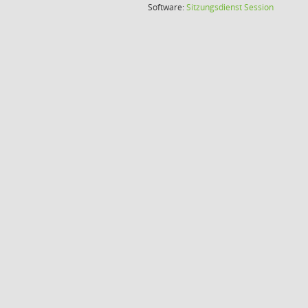
(Wird in
Software:
Sitzungsdienst
Session