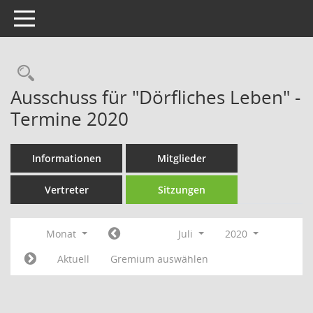
Toggle navigation
Rechercheauswahl
Ausschuss für "Dörfliches Leben" -
Termine 2020
Informationen
Mitglieder
Vertreter
Sitzungen
Monat
Juli
2020
Aktuell
Gremium auswählen