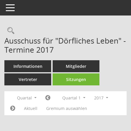
Toggle navigation
Rechercheauswahl
Ausschuss für "Dörfliches Leben" -
Termine 2017
Informationen
Mitglieder
Vertreter
Sitzungen
Quartal
Quartal 1
2017
Aktuell
Gremium auswählen