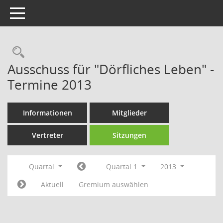
Toggle navigation
Rechercheauswahl
Ausschuss für "Dörfliches Leben" -
Termine 2013
Informationen
Mitglieder
Vertreter
Sitzungen
Quartal
Quartal 1
2013
Aktuell
Gremium auswählen