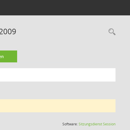
 2009
Rec
en
(Wird in
Software:
Sitzungsdienst
Session