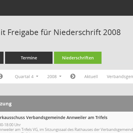
t Freigabe für Niederschrift 2008
Termine
Niederschriften
Quartal 4
2008
Aktuell
Verbandsgem
tzung
rkausschuss Verbandsgemeinde Annweiler am Trifels
00-18:00 Uhr
nnweiler am Trifels VG, im Sitzungssaal des Rathauses der Verbandsgemeind