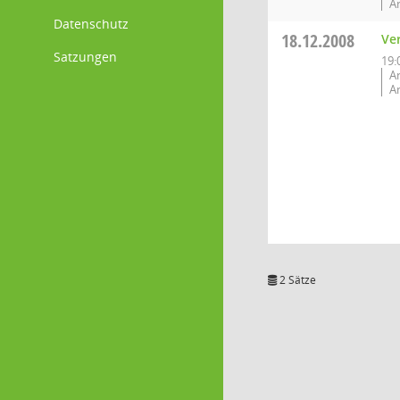
An
Datenschutz
18.12.2008
Ve
Satzungen
19:
A
An
2 Sätze