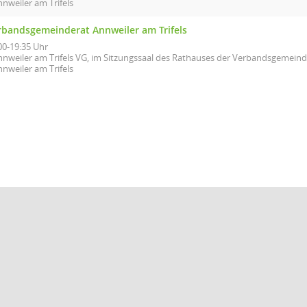
nweiler am Trifels
rbandsgemeinderat Annweiler am Trifels
00-19:35 Uhr
nnweiler am Trifels VG, im Sitzungssaal des Rathauses der Verbandsgemeind
nweiler am Trifels