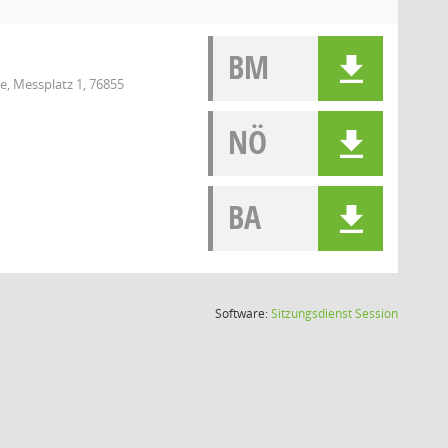
BM
e, Messplatz 1, 76855
NÖ
BA
(Wird in
Software:
Sitzungsdienst
Session