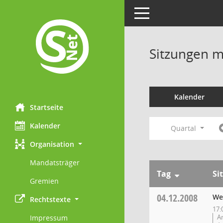
Toggle navigation
Sitzungen mi
Kalender
Startseite
Kalender
Quartal
Organisation
Mandatsträger
Tag
Si
Gremien
04.12.2008
We
Rechtstexte
17:
A
Impressum