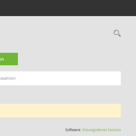
Rec
en
swählen
(Wird in
Software:
Sitzungsdienst
Session