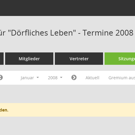
ür "Dörfliches Leben" - Termine 2008
Mitglieder
Vertreter
Sitzung
Januar
2008
Aktuell
Gremium au
den.