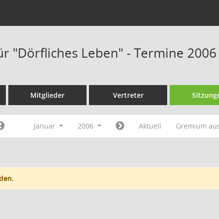
ür "Dörfliches Leben" - Termine 2006
Mitglieder
Vertreter
Sitzung
Januar
2006
Aktuell
Gremium au
den.