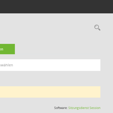
Rec
en
swählen
(Wird in
Software:
Sitzungsdienst
Session