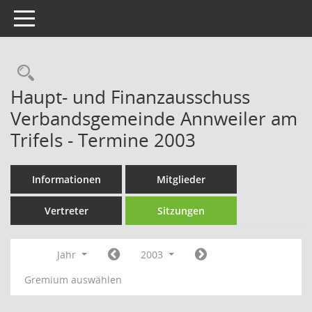
Toggle navigation
Rechercheauswahl
Haupt- und Finanzausschuss
Verbandsgemeinde Annweiler am
Trifels - Termine 2003
Informationen
Mitglieder
Vertreter
Sitzungen
Jahr
2003
Gremium auswählen