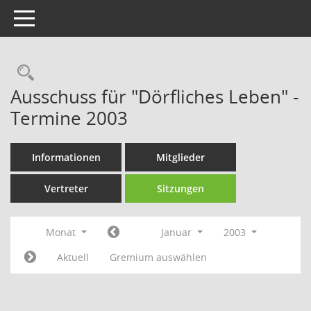
Toggle navigation
Rechercheauswahl
Ausschuss für "Dörfliches Leben" -
Termine 2003
Informationen
Mitglieder
Vertreter
Sitzungen
Monat
Januar
2003
Aktuell
Gremium auswählen