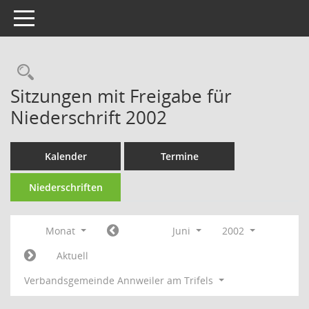
Toggle navigation
Rechercheauswahl
Sitzungen mit Freigabe für
Niederschrift 2002
Kalender
Termine
Niederschriften
Monat
Juni
2002
Aktuell
Verbandsgemeinde Annweiler am Trifels