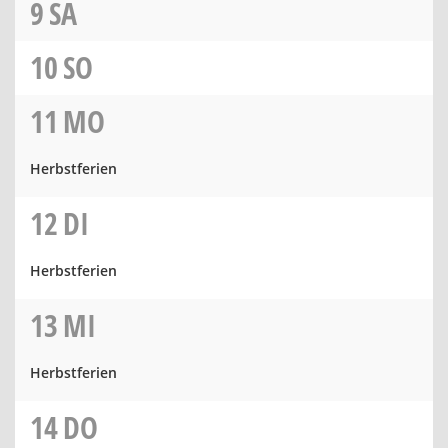
9
SA
10
SO
11
MO
Herbstferien
12
DI
Herbstferien
13
MI
Herbstferien
14
DO