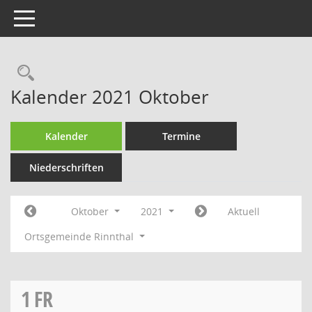
Toggle navigation
Rechercheauswahl
Kalender 2021 Oktober
Kalender
Termine
Niederschriften
Oktober
2021
Aktuell
Ortsgemeinde Rinnthal
1
FR