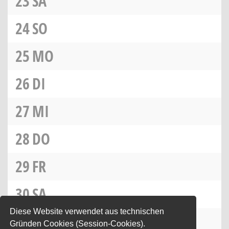
23
SA
24
SO
25
MO
26
DI
27
MI
28
DO
29
FR
30
SA
Diese Website verwendet aus technischen
31
SO
Gründen Cookies (Session-Cookies).