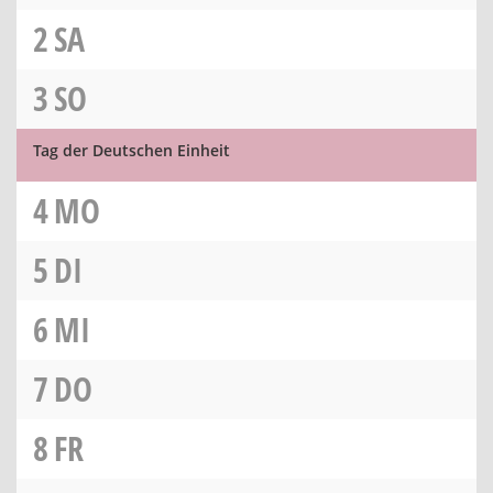
2
SA
3
SO
Tag der Deutschen Einheit
4
MO
5
DI
6
MI
7
DO
8
FR